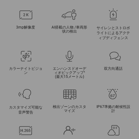
3mp解像度
AI搭載の人物 /車両形
サイレンとストロボ
状の検出
ライトによるアクテ
ィブディフェンス
カラーナイトビジョ
エンハンスドオーデ
双方向通話
ン
ィオピックアップ
¹
(最大15メートル)
検出ゾーンのカスタ
IP67準拠の耐候性設
カスタマイズ可能な
マイズ
計
音声警告