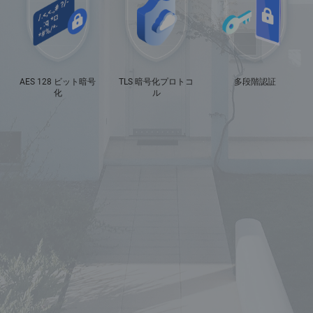
AES 128 ビット暗号
TLS 暗号化プロトコ
多段階認証
化
ル