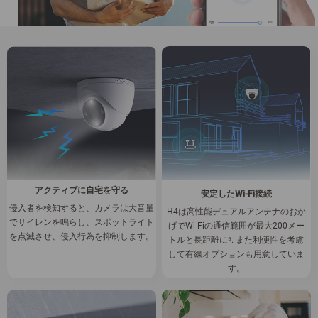
アクティブに自宅を守る
安定したWi-Fi接続
侵入者を検知すると、カメラは大音量
H4は高性能デュアルアンテナのおか
でサイレンを鳴らし、スポットライト
げでWi-Fiの通信範囲が最大200メー
を点滅させ、侵入行為を抑制します。
トルと長距離に
⁵.
また利便性を考慮
して有線オプションも用意していま
す。