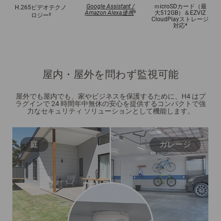
Google Assistant /
ｍicroSDカード（最
H.265ビデオテクノ
Amazon Alexa連携
³
大512GB）＆EZVIZ
ロジー
²
CloudPlayストレージ
対応
⁴
屋内・屋外を問わず監視可能
屋外でも屋内でも、家やビジネスを保護するために、H4 はプ
ラグインで 24 時間年中無休の安心を提供するコンパクトで強
力なセキュリティ ソリューションとして機能します。
庭
ガレージ