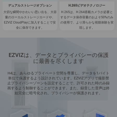
デュアルストレージオプション
H.265ビデオテクノロジー
大切な瞬間やかわいい思い出を、大容
H.265は、H.264搭載カメラが必要と
量のローカルストレージカードや、
するデータ保存容量のおよそ50%のみ
EZVIZ CloudPlayに加入することで安
の使用で、より滑らかな視聴体験を実
全に保存できます。
現します。
EZVIZは、データとプライバシーの保護
に最善を尽くします
H4は、あらゆるプライベート空間を尊重し、データを1バイト
単位で保護するよう設計されています。EZVIZアプリで撮影禁
止プライバシーゾーンを設定することで、許可された時のみ録
画するよう制御することができます。また、録音した音声は終
始完全に暗号化され、プライバシーが保護されます。