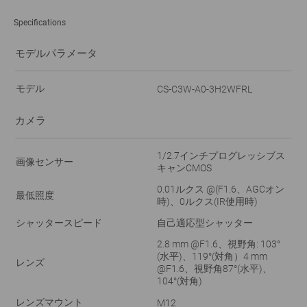
Specifications
モデルパラメータ
モデル
CS-C3W-A0-3H2WFRL
カメラ
1/2.7インチプログレッシブス
画像センサー
キャンCMOS
0.01ルクス @(F1.6、AGCオン
最低照度
時)、0ルクス(IR使用時)
シャッタースピード
自己適応型シャッター
2.8 mm @F1.6、視野角: 103°
(水平)、119°(対角）4 mm
レンズ
@F1.6、視野角87°(水平)、
104°(対角)
レンズマウント
M12