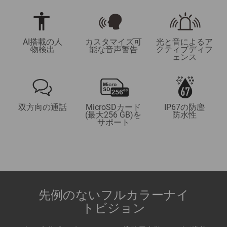
AI搭載の人
カスタマイズ可
光と音によるア
物検出
能な音声警告
クティブディフ
ェンス
双方向の通話
MicroSDカード
IP67の防塵
(最大256 GB)を
防水性
サポート
先例のないフルカラーナイ
トビジョン