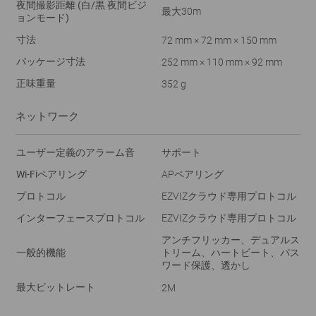
夜間撮影距離 (白/黒 夜間ビジ
最大30m
ョンモード)
寸法
72 mm × 72 mm × 150 mm
パッケージ寸法
252 mm × 110 mm × 92 mm
正味重量
352 g
ネットワーク
ユーザー定義のアラーム音
サポート
Wi-Fiペアリング
APペアリング
プロトコル
EZVIZクラウド専用プロトコル
インターフェースプロトコル
EZVIZクラウド専用プロトコル
アンチフリッカー、デュアルス
一般的機能
トリーム、ハートビート、パス
ワード保護、透かし
最大ビットレート
2M