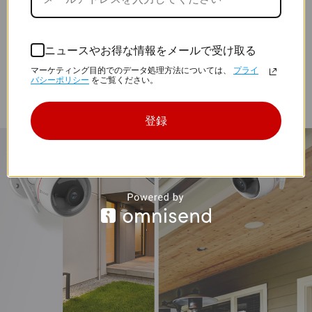
設置が簡単
C3W Proカメラには360度回転するスイベル
ニュースやお得な情報をメールで受け取る
と台座が装着され、天井や壁に確実に取り
付けることができます。わずか数分で高度
マーケティング目的でのデータ処理方法については、
プライ
バシーポリシー
をご覧ください。
なセキュリティシステムが設置できます。
登録