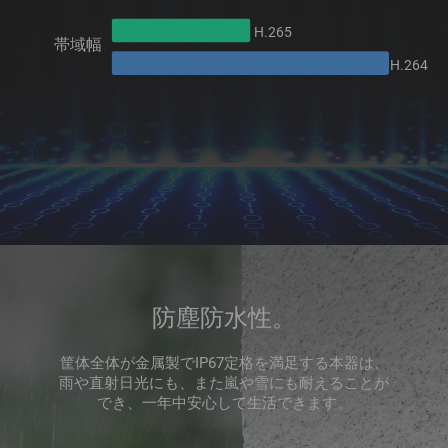
H.265
帯域幅
H.264
防塵防水性。
筐体全体が金属製でIP67定格を満足する本器は、
雨や直射日光にも、また嵐や雪にも耐えることが
でき、一年中安心して生活できます。