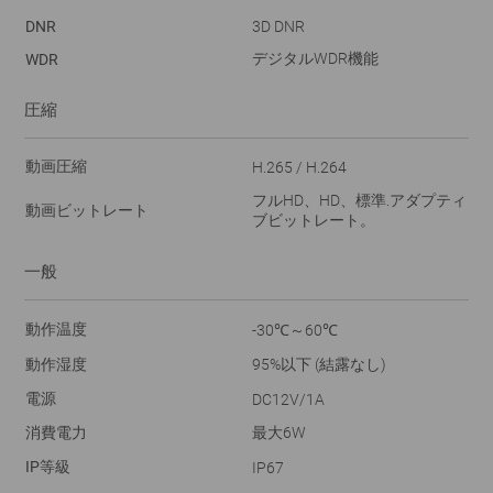
DNR
3D DNR
デジタルWDR機能
WDR
圧縮
動画圧縮
H.265 / H.264
フルHD、HD、標準.アダプティ
動画ビットレート
ブビットレート。
一般
動作温度
-30℃～60℃
動作湿度
95%以下 (結露なし)
電源
DC12V/1A
消費電力
最大6W
IP等級
IP67