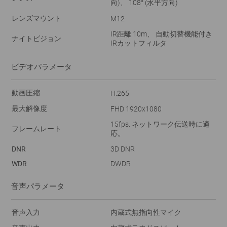
向)、 108° (水平方向)
レンズマウント
M12
IR距離:10m、 自動切替機能付き
ナイトビジョン
IRカットフィルタ
ビデオパラメータ
動画圧縮
H.265
最大解像度
FHD 1920x1080
15fps. ネットワーク伝送時に適
フレームレート
応。
DNR
3D DNR
WDR
DWDR
音声パラメータ
音声入力
内蔵式無指向性マイク