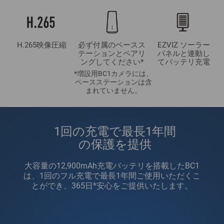
H.265映像圧縮
必ず付属のベースス
EZVIZ ソーラー
テーションとペアリ
パネルと連動し
ングしてください*
てバッテリ充電
*増設用BC1カメラには、
ベースステーションは含
まれていません。
1回の充電で最長1年間
の保護を提供
大容量の12,900mAh充電バッテリを搭載したBC1
は、1回のフル充電で最長1年間ご使用いただくこ
とができ、365日*安心をご提供いたします。