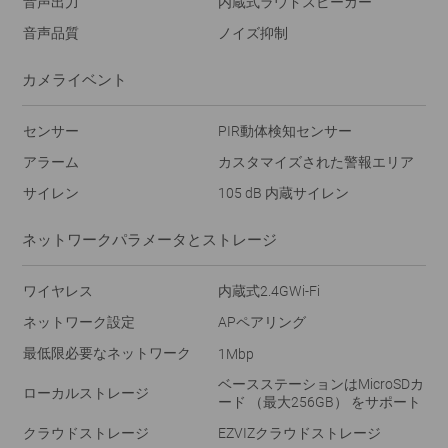
音声出力
内蔵式ラウドスピーカー
音声品質
ノイズ抑制
カメライベント
センサー
PIR動体検知センサー
アラーム
カスタマイズされた警報エリア
サイレン
105 dB 内蔵サイレン
ネットワークパラメータとストレージ
ワイヤレス
内蔵式2.4GWi-Fi
ネットワーク設定
APペアリング
最低限必要なネットワーク
1Mbp
ベースステーションはMicroSDカ
ローカルストレージ
ード （最大256GB） をサポート
クラウドストレージ
EZVIZクラウドストレージ