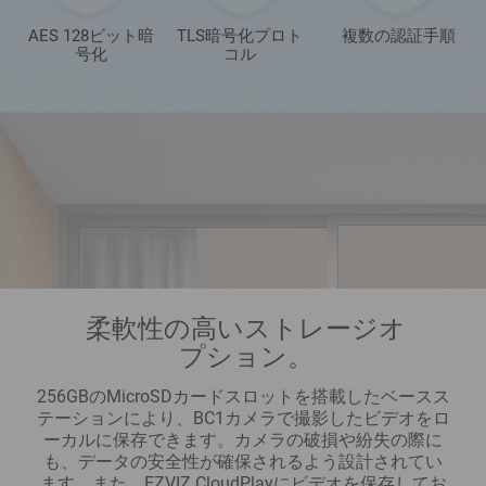
AES 128ビット暗
TLS暗号化プロト
複数の認証手順
号化
コル
柔軟性の高いストレージオ
プション。
256GBのMicroSDカードスロットを搭載したベースス
テーションにより、BC1カメラで撮影したビデオをロ
ーカルに保存できます。カメラの破損や紛失の際に
も、データの安全性が確保されるよう設計されてい
ます。また、EZVIZ CloudPlayにビデオを保存してお