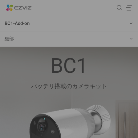
BC1-Add-on
細部
BC1
バッテリ搭載のカメラキット