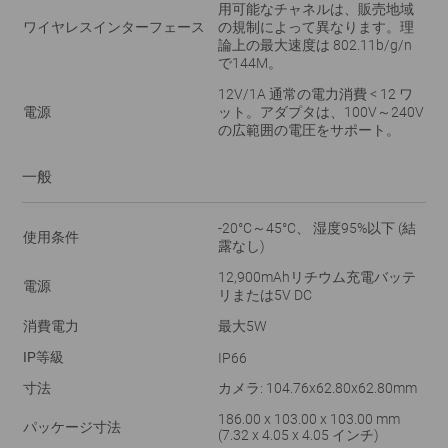
用可能なチャネルは、販売地域
ワイヤレスインターフェース
の規制によって異なります。理
論上の最大速度は 802.11b/g/n
で144M。
12V/1A 通常の電力消費 < 12 ワ
電源
ット。アダプタは、100V～240V
の広範囲の電圧をサポート。
一般
-20°C～45°C、 湿度95%以下 (結
使用条件
露なし)
12,900mAhリチウム充電バッテ
電源
リまたは5V DC
消費電力
最大5W
IP等級
IP66
寸法
カメラ: 104.76x62.80x62.80mm
186.00 x 103.00 x 103.00 mm
パッケージ寸法
(7.32 x 4.05 x 4.05 インチ)