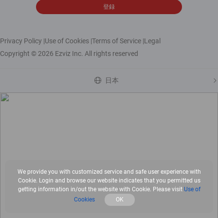
登録
Privacy Policy
|
Use of Cookies
|
Terms of Service
|
Legal
Copyright © 2026 Ezviz Inc. All rights reserved
日本
We provide you with customized service and safe user experience with
Cookie. Login and browse our website indicates that you permitted us
getting information in/out the website with Cookie. Please visit
Use of
Cookies
OK