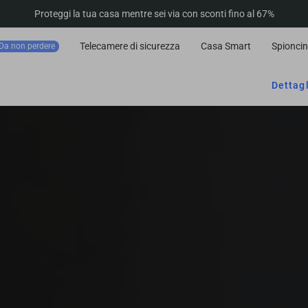
Proteggi la tua casa mentre sei via con sconti fino al 67%
Telecamere di sicurezza
Casa Smart
Spioncin
Da non perdere
Dettag