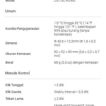
Model
CS-T3C-A0-BG
Umum
-10 °C hingga 55 °C ( 14 °F
hingga 131 °F ), kelembapan
Kondisi Pengoperasian
95% atau kurang (tanpa
kondensasi)
Φ 40,6 × 12,3mm (Φ 1,6 × 0,5
Dimensi
inci)
92 × 52 × 93 mm (3,6 × 2,0 × 3,7
Ukuran Kemasan
inci)
Berat
68 g (2,4 oz) dengan kemasan
Metode Kontrol
Klik Tunggal
< 2 dtk
Klik Ganda
Waktu interval < 0,5 dtk
Tekan Lama
≥ 2 dtk
Mode Aktif/Nonaktif, Mode