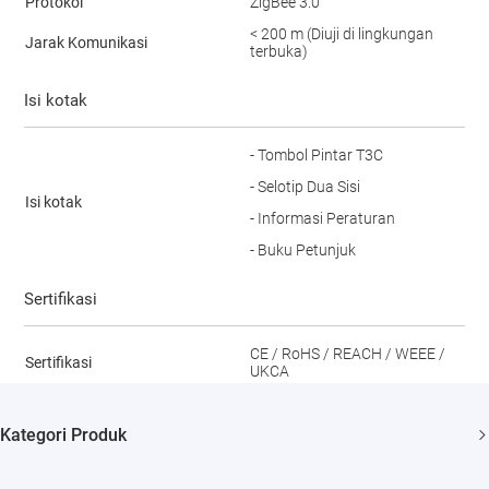
Protokol
ZigBee 3.0
< 200 m (Diuji di lingkungan
Jarak Komunikasi
terbuka)
Isi kotak
- Tombol Pintar T3C
- Selotip Dua Sisi
Isi kotak
- Informasi Peraturan
- Buku Petunjuk
Sertifikasi
CE / RoHS / REACH / WEEE /
Sertifikasi
UKCA
Kategori Produk
Security Camera