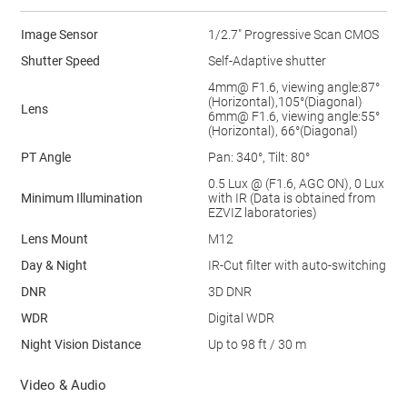
Image Sensor
1/2.7" Progressive Scan CMOS
Shutter Speed
Self-Adaptive shutter
4mm@ F1.6, viewing angle:87°
(Horizontal),105°(Diagonal)
Lens
6mm@ F1.6, viewing angle:55°
(Horizontal), 66°(Diagonal)
PT Angle
Pan: 340°, Tilt: 80°
0.5 Lux @ (F1.6, AGC ON), 0 Lux
Minimum Illumination
with IR (Data is obtained from
EZVIZ laboratories)
Lens Mount
M12
Day & Night
IR-Cut ﬁlter with auto-switching
DNR
3D DNR
WDR
Digital WDR
Night Vision Distance
Up to 98 ft / 30 m
Video & Audio