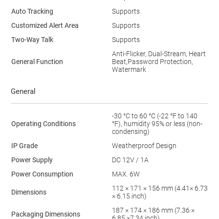
Auto Tracking
Supports
Customized Alert Area
Supports
Two-Way Talk
Supports
Anti-Flicker, Dual-Stream, Heart
General Function
Beat,Password Protection,
Watermark
General
-30 °C to 60 °C (-22 °F to 140
Operating Conditions
°F), humidity 95% or less (non-
condensing)
IP Grade
Weatherproof Design
Power Supply
DC 12V / 1A
Power Consumption
MAX. 6W
112 × 171 × 156 mm (4.41× 6.73
Dimensions
× 6.15 inch)
187 × 174 × 186 mm (7.36 ×
Packaging Dimensions
6.85 ×7.34 inch)