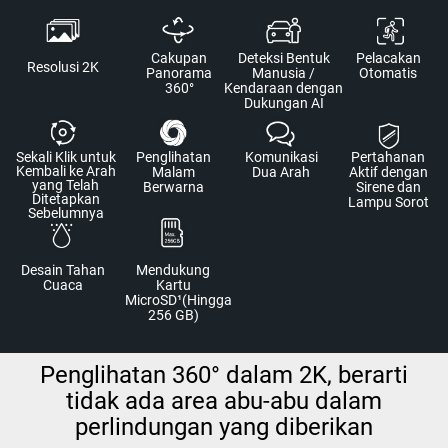
Cakupan
Deteksi Bentuk
Pelacakan
Resolusi 2K
Panorama
Manusia /
Otomatis
360°
Kendaraan dengan
Dukungan AI
Sekali Klik untuk
Penglihatan
Komunikasi
Pertahanan
Kembali ke Arah
Malam
Dua Arah
Aktif dengan
yang Telah
Berwarna
Sirene dan
Ditetapkan
Lampu Sorot
Sebelumnya
Desain Tahan
Mendukung
Cuaca
Kartu
MicroSD¹(Hingga
256 GB)
Penglihatan 360° dalam 2K, berarti
tidak ada area abu-abu dalam
perlindungan yang diberikan