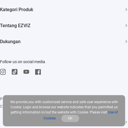
Kategori Produk
Security Camera
Tentang EZVIZ
Smart Home
Siapa Kami
Dukungan
Hubungi Kami
TJU
Ruang berita
Follow us on social media
Events
Trust Center
Influencer Program
EZVIZ CSR
Privacy Policy
|
Use of Cookies
|
Terms of Service
|
Legal
We provide you with customized service and safe user experience with
Copyright © 2025 EZVIZ Inc. All rights reserved
Cookie. Login and browse our website indicates that you permitted us
getting information in/out the website with Cookie. Please visit
Use of
Cookies
OK
Indonesia-Bahasa Indonesia