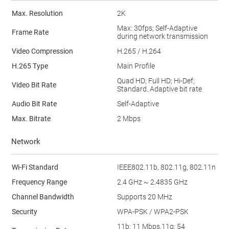
Max. Resolution
2K
Max: 30fps; Self-Adaptive
Frame Rate
during network transmission
Video Compression
H.265 / H.264
H.265 Type
Main Proﬁle
Quad HD; Full HD; Hi-Def;
Video Bit Rate
Standard. Adaptive bit rate
Audio Bit Rate
Self-Adaptive
Max. Bitrate
2 Mbps
Network
Wi-Fi Standard
IEEE802.11b, 802.11g, 802.11n
Frequency Range
2.4 GHz ~ 2.4835 GHz
Channel Bandwidth
Supports 20 MHz
Security
WPA-PSK / WPA2-PSK
11b: 11 Mbps,11g: 54