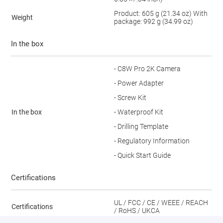
Product: 605 g (21.34 oz) With
Weight
package: 992 g (34.99 oz)
In the box
- C8W Pro 2K Camera
- Power Adapter
- Screw Kit
In the box
- Waterproof Kit
- Drilling Template
- Regulatory Information
- Quick Start Guide
Certifications
UL / FCC / CE / WEEE / REACH
Certifications
/ RoHS / UKCA