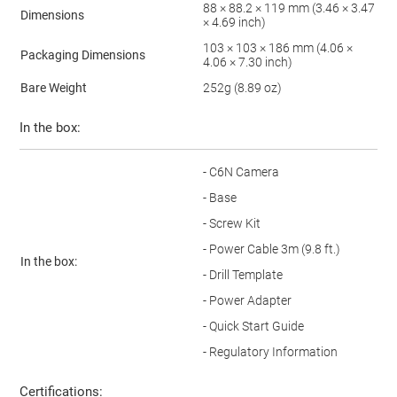
88 × 88.2 × 119 mm (3.46 × 3.47
Dimensions
× 4.69 inch)
103 × 103 × 186 mm (4.06 ×
Packaging Dimensions
4.06 × 7.30 inch)
Bare Weight
252g (8.89 oz)
In the box:
- C6N Camera
- Base
- Screw Kit
- Power Cable 3m (9.8 ft.)
In the box:
- Drill Template
- Power Adapter
- Quick Start Guide
- Regulatory Information
Certifications: