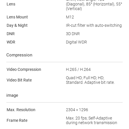
Lens
(Diagonal), 85° (Horizontal), 55°
(Vertical)
Lens Mount
M12
Day & Night
IR-cut filter with auto-switching
DNR
3D DNR
WDR
Digital WDR
Compression
Video Compression
H.265 / H.264
Quad HD; Full HD; HD;
Video Bit Rate
Standard. Adaptive bit rate.
image
Max. Resolution
2304 × 1296
Max. 20 fps; Self-Adaptive
Frame Rate
during network transmission