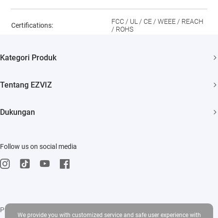
FCC / UL / CE / WEEE / REACH
Certifications:
/ ROHS
Kategori Produk
Security Camera
Tentang EZVIZ
Smart Home
Siapa Kami
Dukungan
Hubungi Kami
TJU
Ruang berita
Follow us on social media
Events
Trust Center
Influencer Program
EZVIZ CSR
Privacy Policy
|
Use of Cookies
|
Terms of Service
|
Legal
We provide you with customized service and safe user experience with