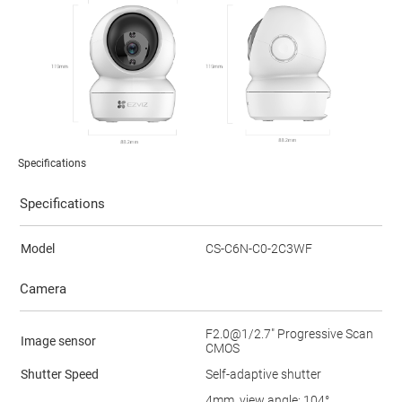
Specifications
Specifications
Model
CS-C6N-C0-2C3WF
Camera
F2.0@1/2.7" Progressive Scan
Image sensor
CMOS
Shutter Speed
Self-adaptive shutter
4mm, view angle: 104°