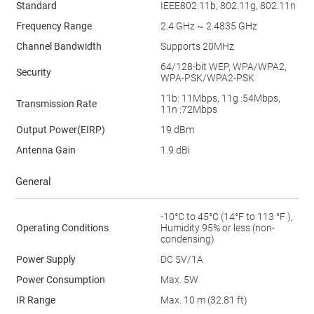
Standard
IEEE802.11b, 802.11g, 802.11n
Frequency Range
2.4 GHz ~ 2.4835 GHz
Channel Bandwidth
Supports 20MHz
64/128-bit WEP, WPA/WPA2,
Security
WPA-PSK/WPA2-PSK
11b: 11Mbps, 11g :54Mbps,
Transmission Rate
11n :72Mbps
Output Power(EIRP)
19 dBm
Antenna Gain
1.9 dBi
General
-10°C to 45°C (14°F to 113 °F ),
Operating Conditions
Humidity 95% or less (non-
condensing)
Power Supply
DC 5V/1A
Power Consumption
Max. 5W
IR Range
Max. 10 m (32.81 ft)