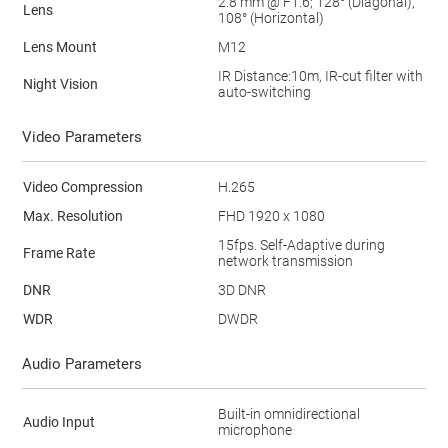
2.8 mm @ F1.6; 128° (Diagonal),
Lens
108° (Horizontal)
Lens Mount
M12
IR Distance:10m, IR-cut filter with
Night Vision
auto-switching
Video Parameters
Video Compression
H.265
Max. Resolution
FHD 1920 x 1080
15fps. Self-Adaptive during
Frame Rate
network transmission
DNR
3D DNR
WDR
DWDR
Audio Parameters
Built-in omnidirectional
Audio Input
microphone