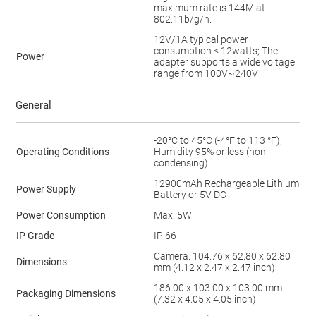
maximum rate is 144M at
802.11b/g/n.
12V/1A typical power
consumption < 12watts; The
Power
adapter supports a wide voltage
range from 100V~240V
General
-20°C to 45°C (-4°F to 113 °F),
Operating Conditions
Humidity 95% or less (non-
condensing)
12900mAh Rechargeable Lithium
Power Supply
Battery or 5V DC
Power Consumption
Max. 5W
IP Grade
IP 66
Camera: 104.76 x 62.80 x 62.80
Dimensions
mm (4.12 x 2.47 x 2.47 inch)
186.00 x 103.00 x 103.00 mm
Packaging Dimensions
(7.32 x 4.05 x 4.05 inch)