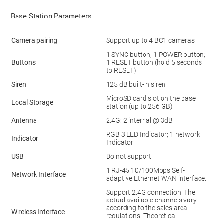
Base Station Parameters
Camera pairing
Support up to 4 BC1 cameras
1 SYNC button; 1 POWER button;
Buttons
1 RESET button (hold 5 seconds
to RESET)
Siren
125 dB built-in siren
MicroSD card slot on the base
Local Storage
station (up to 256 GB)
Antenna
2.4G: 2 internal @ 3dB
RGB 3 LED Indicator; 1 network
Indicator
Indicator
USB
Do not support
1 RJ-45 10/100Mbps Self-
Network Interface
adaptive Ethernet WAN interface.
Support 2.4G connection. The
actual available channels vary
according to the sales area
Wireless Interface
regulations. Theoretical