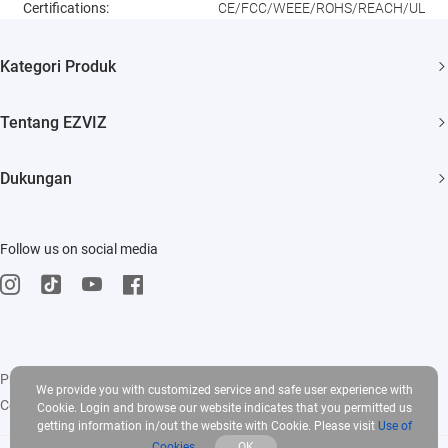
Certifications:
CE/FCC/WEEE/ROHS/REACH/UL
Kategori Produk
Security Camera
Tentang EZVIZ
Smart Home
Siapa Kami
Dukungan
Hubungi Kami
TJU
Ruang berita
Follow us on social media
Events
Trust Center
Influencer Program
EZVIZ CSR
Privacy Policy
|
Use of Cookies
|
Terms of Service
|
Legal
We provide you with customized service and safe user experience with
Copyright © 2025 EZVIZ Inc. All rights reserved
Cookie. Login and browse our website indicates that you permitted us
getting information in/out the website with Cookie. Please visit
Use of
Cookies
OK