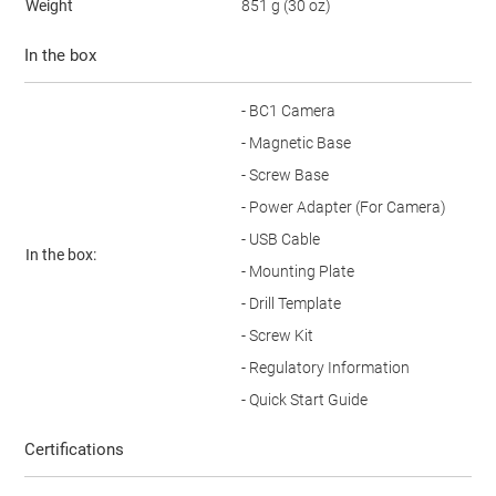
Weight
851 g (30 oz)
In the box
- BC1 Camera
- Magnetic Base
- Screw Base
- Power Adapter (For Camera)
- USB Cable
In the box:
- Mounting Plate
- Drill Template
- Screw Kit
- Regulatory Information
- Quick Start Guide
Certifications