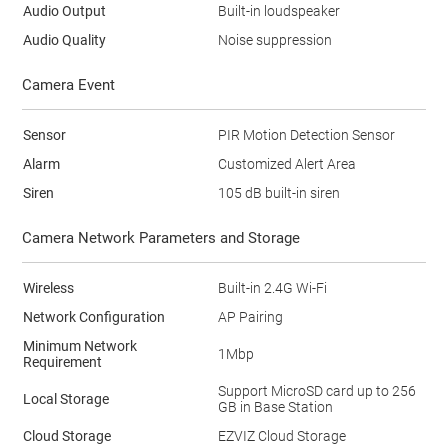
Audio Output
Built-in loudspeaker
Audio Quality
Noise suppression
Camera Event
Sensor
PIR Motion Detection Sensor
Alarm
Customized Alert Area
Siren
105 dB built-in siren
Camera Network Parameters and Storage
Wireless
Built-in 2.4G Wi-Fi
Network Configuration
AP Pairing
Minimum Network
1Mbp
Requirement
Support MicroSD card up to 256
Local Storage
GB in Base Station
Cloud Storage
EZVIZ Cloud Storage