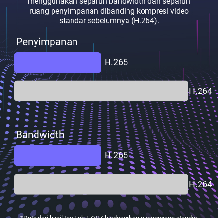
menggunakan separuh bandwidth dan separuh
ruang penyimpanan dibanding kompresi video
standar sebelumnya (H.264).
Penyimpanan
H.265
H.264
Bandwidth
H.265
H.264
*Data dari hasil tes Lab EZVIZ berdasarkan penggunaan standar.