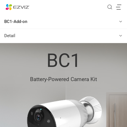
BC1-Add-on
Detail
BC1
Battery-Powered Camera Kit