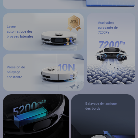
Aspiration
Levée
puissante de
automatique des
7200Pa
brosses latérales
Pression de
balayage
constante
Balayage dynamique
des bords