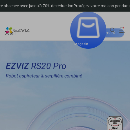
c jusqu'à 70% de réduction
Protégez votre maison pendant votre absence
Suivre la commande
Détail
Acheter maintenant
Magasin
EZVIZ
RS20 Pro
Robot aspirateur & serpillère combiné