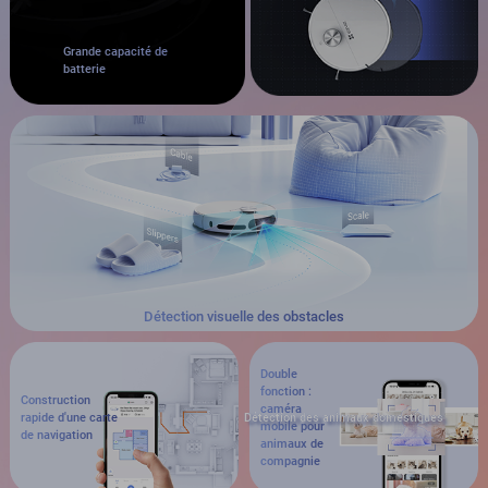
Grande capacité de
batterie
Détection visuelle des obstacles
Double
fonction :
Construction
caméra
rapide d'une carte
Détection des animaux domestiques
mobile pour
de navigation
animaux de
compagnie