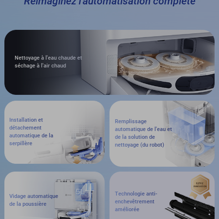
Réimaginez l'automatisation complète
Nettoyage à l'eau chaude et
séchage à l'air chaud
Installation et
Remplissage
détachement
automatique de l'eau et
automatique de la
de la solution de
serpillère
nettoyage (du robot)
Technologie anti-
Vidage automatique
enchevêtrement
de la poussière
améliorée