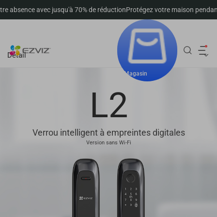
ce avec jusqu'à 70% de réduction
Protégez votre maison pendant votre a
Suivre la commande
Détail
Magasin
L2
Verrou intelligent à empreintes digitales
Version sans Wi-Fi