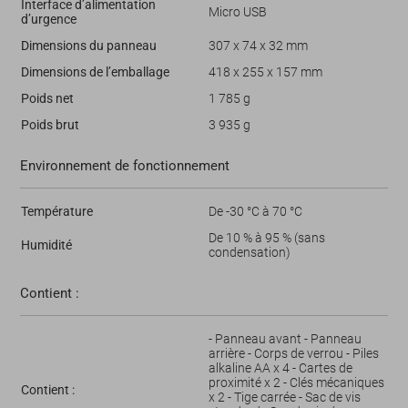
Interface d’alimentation
Micro USB
d’urgence
Dimensions du panneau
307 x 74 x 32 mm
Dimensions de l’emballage
418 x 255 x 157 mm
Poids net
1 785 g
Poids brut
3 935 g
Environnement de fonctionnement
Température
De -30 °C à 70 °C
De 10 % à 95 % (sans
Humidité
condensation)
Contient :
- Panneau avant - Panneau
arrière - Corps de verrou - Piles
alkaline AA x 4 - Cartes de
proximité x 2 - Clés mécaniques
Contient :
x 2 - Tige carrée - Sac de vis