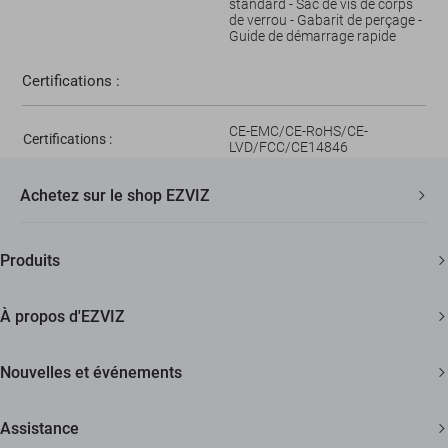
standard - Sac de vis de corps
de verrou - Gabarit de perçage -
Guide de démarrage rapide
Certifications :
CE-EMC/CE-RoHS/CE-
Certifications :
LVD/FCC/CE14846
Achetez sur le shop EZVIZ
Livraison Rapide et Gratuite
Produits
2 ans de garantie
Caméras de sécurité
Garantie de Remboursement de 30 Jours
À propos d'EZVIZ
Maison intelligente
Assistance Clientèle à Vie
Contactez Nous
Nouvelles et événements
Devenir un Revendeur
Actualités
Assistance
Trust Center