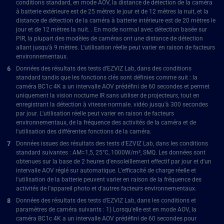
conditions standard, en mode AOV, la distance de détection de la caméra
à batterie extérieure est de 25 mètres le jour et de 12 mètres la nuit, et la
distance de détection de la caméra à batterie intérieure est de 20 mètres le
jour et de 12 mètres la nuit. . En mode normal avec détection basée sur
PIR, la plupart des modèles de caméras ont une distance de détection
allant jusqu'à 9 mètres. L'utilisation réelle peut varier en raison de facteurs
environnementaux.
Données des résultats des tests d'EZVIZ Lab, dans des conditions
standard tandis que les fonctions clés sont définies comme suit : la
caméra BC1c 4K a un intervalle AOV prédéfini de 60 secondes et permet
uniquement la vision nocturne IR sans utiliser de projecteurs, tout en
enregistrant la détection à vitesse normale. vidéo jusqu'à 300 secondes
par jour. L'utilisation réelle peut varier en raison de facteurs
environnementaux, de la fréquence des activités de la caméra et de
l'utilisation des différentes fonctions de la caméra.
Données issues des résultats des tests d'EZVIZ Lab, dans les conditions
standard suivantes : AM=1,5, 25°C, 1000W/m², SMQ. Les données sont
obtenues sur la base de 2 heures d'ensoleillement effectif par jour et d'un
intervalle AOV réglé sur automatique. L'efficacité de charge réelle et
l'utilisation de la batterie peuvent varier en raison de la fréquence des
activités de l'appareil photo et d'autres facteurs environnementaux.
Données des résultats des tests d'EZVIZ Lab, dans les conditions et
paramètres de caméra suivants : 1) Lorsqu'elle est en mode AOV, la
caméra BC1c 4K a un intervalle AOV prédéfini de 60 secondes pour