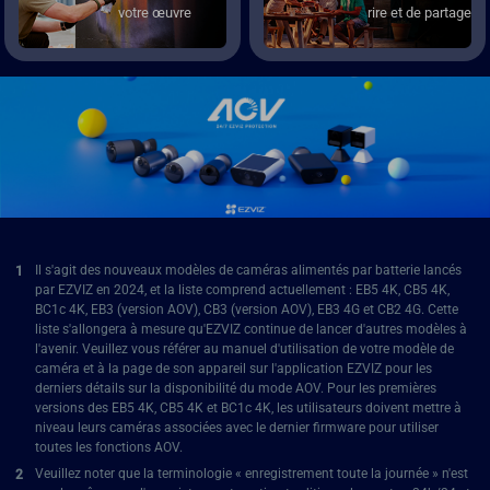
votre œuvre
rire et de partage
Il s'agit des nouveaux modèles de caméras alimentés par batterie lancés
par EZVIZ en 2024, et la liste comprend actuellement : EB5 4K, CB5 4K,
BC1c 4K, EB3 (version AOV), CB3 (version AOV), EB3 4G et CB2 4G. Cette
liste s'allongera à mesure qu'EZVIZ continue de lancer d'autres modèles à
l'avenir. Veuillez vous référer au manuel d'utilisation de votre modèle de
caméra et à la page de son appareil sur l'application EZVIZ pour les
derniers détails sur la disponibilité du mode AOV. Pour les premières
versions des EB5 4K, CB5 4K et BC1c 4K, les utilisateurs doivent mettre à
niveau leurs caméras associées avec le dernier firmware pour utiliser
toutes les fonctions AOV.
Veuillez noter que la terminologie « enregistrement toute la journée » n'est