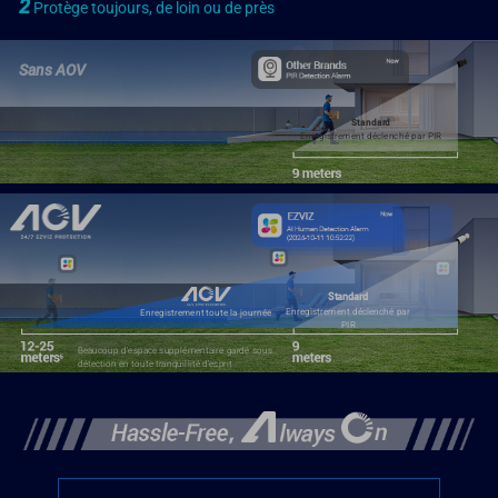
2
Protège toujours, de loin ou de près
Sans AOV
Standard
Enregistrement déclenché par PIR
Standard
Enregistrement déclenché par
Enregistrement toute la journée
PIR
Beaucoup d'espace supplémentaire gardé sous
détection en toute tranquillité d'esprit