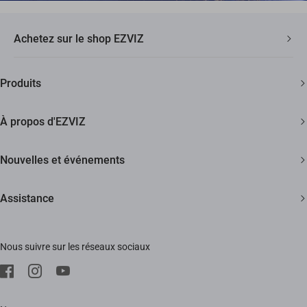
Achetez sur le shop EZVIZ
Livraison Rapide et Gratuite
Produits
2 ans de garantie
Caméras de sécurité
Garantie de Remboursement de 30 Jours
À propos d'EZVIZ
Maison intelligente
Assistance Clientèle à Vie
Contactez Nous
Nouvelles et événements
Devenir un Revendeur
Actualités
Assistance
Trust Center
Événements
FAQs
EZVIZ Green
Nous suivre sur les réseaux sociaux
Télécharger
EZVIZ CSR
SAV
Mentions Légale