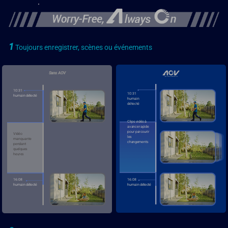
1
Toujours enregistrer, scènes ou événements
Sans AOV
10:31
10:31
humain détecté
humain
détecté
Clips vidéo à
avance rapide
pour parcourir
Vidéo
les
manquante
changements
pendant
quelques
heures
16:08
16:08
humain détecté
humain détecté