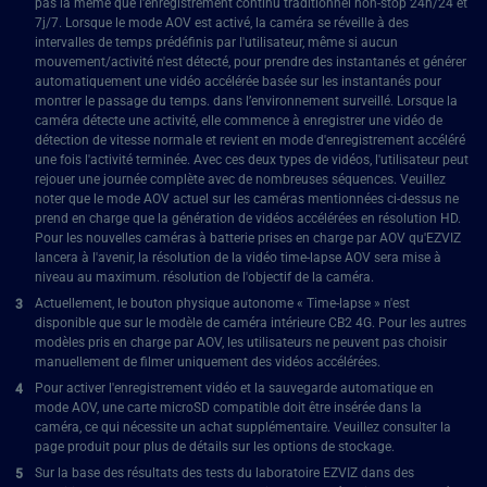
pas la même que l'enregistrement continu traditionnel non-stop 24h/24 et
7j/7. Lorsque le mode AOV est activé, la caméra se réveille à des
intervalles de temps prédéfinis par l'utilisateur, même si aucun
mouvement/activité n'est détecté, pour prendre des instantanés et générer
automatiquement une vidéo accélérée basée sur les instantanés pour
montrer le passage du temps. dans l’environnement surveillé. Lorsque la
caméra détecte une activité, elle commence à enregistrer une vidéo de
détection de vitesse normale et revient en mode d'enregistrement accéléré
une fois l'activité terminée. Avec ces deux types de vidéos, l'utilisateur peut
rejouer une journée complète avec de nombreuses séquences. Veuillez
noter que le mode AOV actuel sur les caméras mentionnées ci-dessus ne
prend en charge que la génération de vidéos accélérées en résolution HD.
Pour les nouvelles caméras à batterie prises en charge par AOV qu'EZVIZ
lancera à l'avenir, la résolution de la vidéo time-lapse AOV sera mise à
niveau au maximum. résolution de l'objectif de la caméra.
Actuellement, le bouton physique autonome « ​​Time-lapse » n'est
disponible que sur le modèle de caméra intérieure CB2 4G. Pour les autres
modèles pris en charge par AOV, les utilisateurs ne peuvent pas choisir
manuellement de filmer uniquement des vidéos accélérées.
Pour activer l'enregistrement vidéo et la sauvegarde automatique en
mode AOV, une carte microSD compatible doit être insérée dans la
caméra, ce qui nécessite un achat supplémentaire. Veuillez consulter la
page produit pour plus de détails sur les options de stockage.
Sur la base des résultats des tests du laboratoire EZVIZ dans des