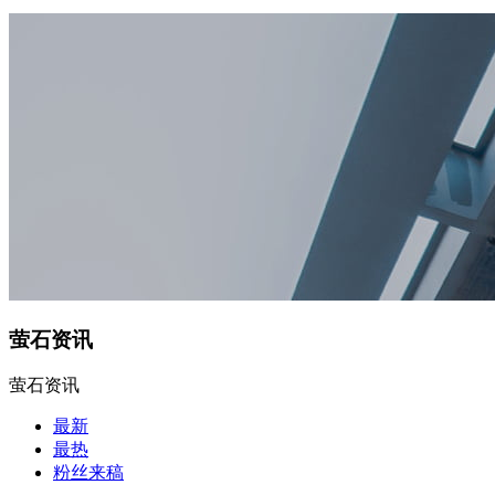
萤石资讯
萤石资讯
最新
最热
粉丝来稿