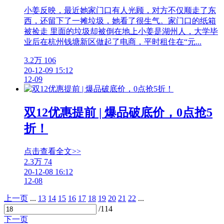
小姜反映，最近她家门口有人光顾，对方不仅顺走了东
西，还留下了一摊垃圾，她看了很生气。家门口的纸箱
被捡走 里面的垃圾却被倒在地上小姜是湖州人，大学毕
业后在杭州钱塘新区做起了电商，平时租住在“元...
3.2万
106
20-12-09 15:12
12-09
双12优惠提前 | 爆品破底价，0点抢5
折！
点击查看全文>>
2.3万
74
20-12-08 16:12
12-08
上一页
...
13
14
15
16
17
18
19
20
21
22
...
/114
下一页