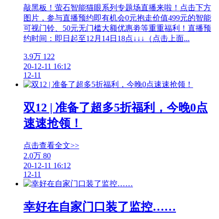
敲黑板！萤石智能猫眼系列专题场直播来啦！点击下方
图片，参与直播预约即有机会0元抱走价值499元的智能
可视门铃、50元无门槛大额优惠劵等重重福利！直播预
约时间：即日起至12月14日18点↓↓↓（点击上面...
3.9万
122
20-12-11 16:12
12-11
双12 | 准备了超多5折福利，今晚0点
速速抢领！
点击查看全文>>
2.0万
80
20-12-11 16:12
12-11
幸好在自家门口装了监控……