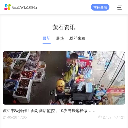
前往商城
萤石资讯
最新
最热
粉丝来稿
教科书级操作！面对商店监控，10岁男孩这样做……
21-05-26 17:05
2.4万
121