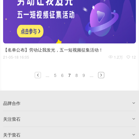
【名单公布】劳动让我发光，五一短视频征集活动！
21-05-18 16:05
1.2万
12
...
5
6
7
8
9
...
品牌合作
关注萤石
关于萤石