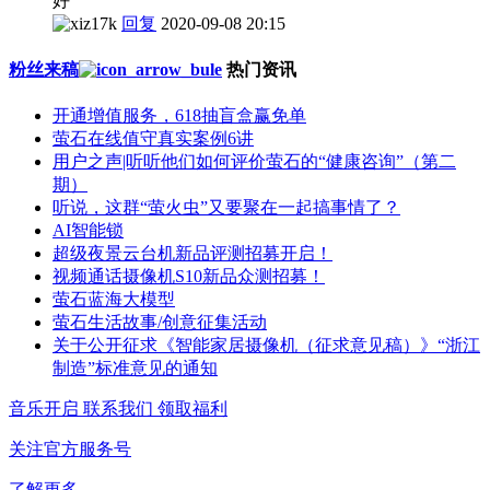
好
回复
2020-09-08 20:15
粉丝来稿
热门资讯
开通增值服务，618抽盲盒赢免单
萤石在线值守真实案例6讲
用户之声|听听他们如何评价萤石的“健康咨询”（第二
期）
听说，这群“萤火虫”又要聚在一起搞事情了？
AI智能锁
超级夜景云台机新品评测招募开启！
视频通话摄像机S10新品众测招募！
萤石蓝海大模型
萤石生活故事/创意征集活动
关于公开征求《智能家居摄像机（征求意见稿）》“浙江
制造”标准意见的通知
音乐开启
联系我们
领取福利
关注官方服务号
了解更多