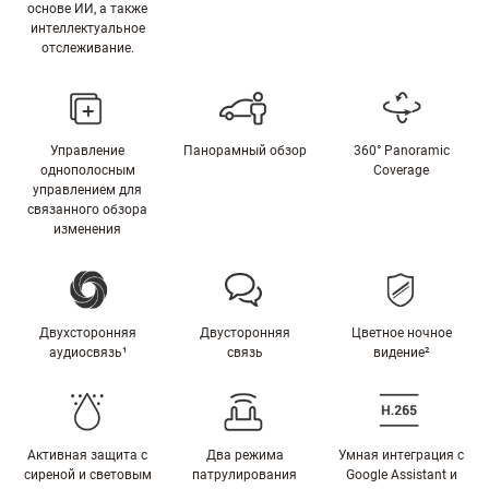
основе ИИ, а также
интеллектуальное
отслеживание.
Управление
Панорамный обзор
360° Panoramic
однополосным
Coverage
управлением для
связанного обзора
изменения
Двухсторонняя
Двусторонняя
Цветное ночное
аудиосвязь¹
связь
видение²
Активная защита с
Два режима
Умная интеграция с
сиреной и световым
патрулирования
Google Assistant и