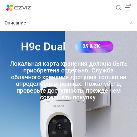
Описание
H9c Dual
3K & 3K
Локальная карта хранения должна быть
приобретена отдельно. Служба
облачного хранения доступна только на
определенных рынках. Пожалуйста,
проверьте доступность, прежде чем
совершать покупку.