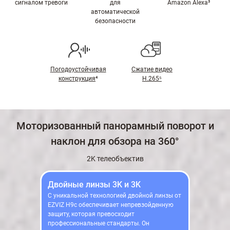
сигналом тревоги
для
Amazon Alexa³
автоматической
безопасности
Погодоустойчивая
Сжатие видео
конструкция
⁴
H.265⁵
Моторизованный панорамный поворот и
наклон для обзора на 360°
2K телеобъектив
Двойные линзы 3K и 3K
С уникальной технологией двойной линзы от
EZVIZ H9c обеспечивает непревзойденную
защиту, которая превосходит
профессиональные стандарты. Он