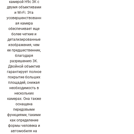
камерой H9c 3K с
двумя объективами
и Wi-Fi. Эта
усовершенствованн
ая камера
обеспечивает еще
более четкие и
детализированные
изображения, чем
ее предшественник,
благодаря
разрешению 3K.
Двойной объектив
гарантирует полное
покрытие больших
площадей, снижая
необходимость в
нескольких
камерах. Она также
оснащена
передовыми
функциями, такими
как определение
формы человека и
автомобиля на