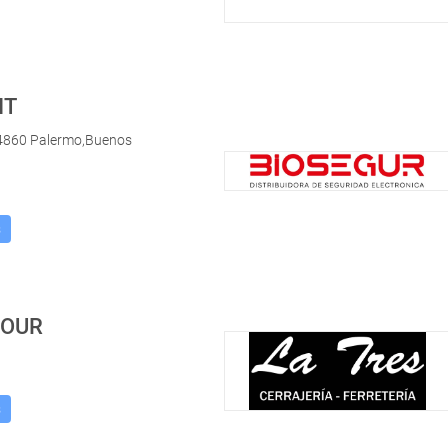
IT
4860 Palermo,Buenos
s
FOUR
s