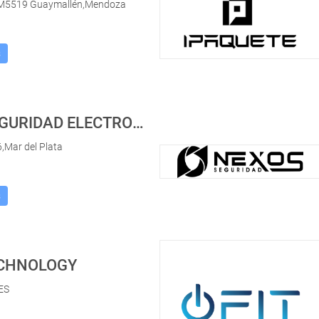
M5519 Guaymallén,Mendoza
s
MDQ SEGURIDAD ELECTRONICA
6,Mar del Plata
s
CHNOLOGY
ES