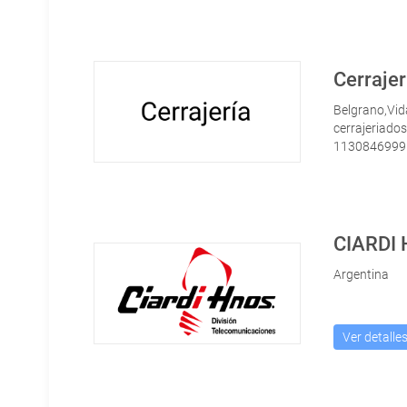
Cerrajer
Belgrano,Vid
cerrajeriado
1130846999
CIARDI
Argentina
Ver detalle