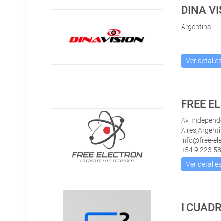
DINA VI
Argentina
Ver detalle
FREE E
Av. Independ
Aires,Argent
info@free-el
+54 9 223 5
Ver detalle
I CUAD