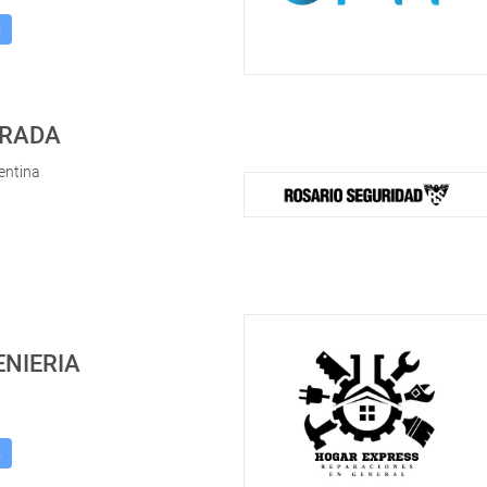
s
TRADA
entina
ENIERIA
s