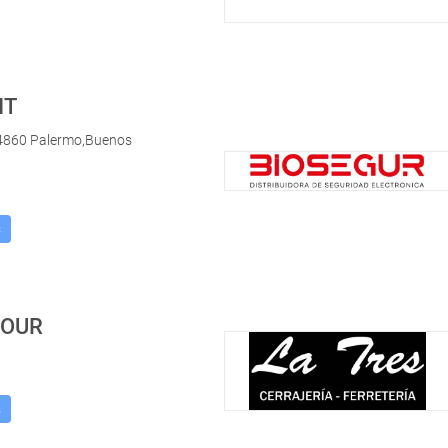
IT
4860 Palermo,Buenos
s
FOUR
s