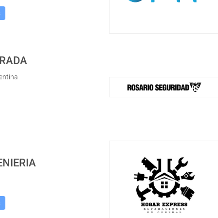
s
TRADA
entina
ENIERIA
s