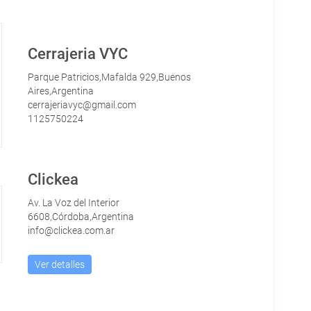
Cerrajeria VYC
Parque Patricios,Mafalda 929,Buenos
Aires,Argentina
cerrajeriavyc@gmail.com
1125750224
Clickea
Av. La Voz del Interior
6608,Córdoba,Argentina
info@clickea.com.ar
Ver detalles