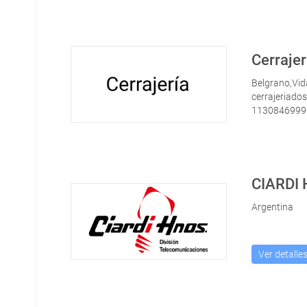
Cerrajer
Belgrano,Vid
cerrajeriado
1130846999
CIARDI
Argentina
Ver detalle