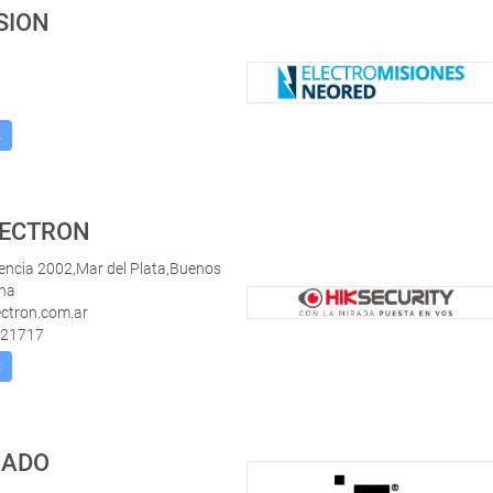
SION
s
LECTRON
encia 2002,Mar del Plata,Buenos
ina
ectron.com.ar
821717
s
RADO