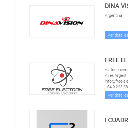
DINA VI
Argentina
Ver detalle
FREE E
Av. Independ
Aires,Argent
info@free-el
+54 9 223 5
Ver detalle
I CUAD