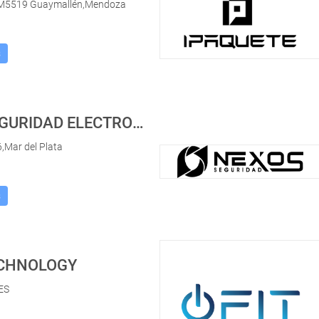
M5519 Guaymallén,Mendoza
s
MDQ SEGURIDAD ELECTRONICA
6,Mar del Plata
s
CHNOLOGY
ES