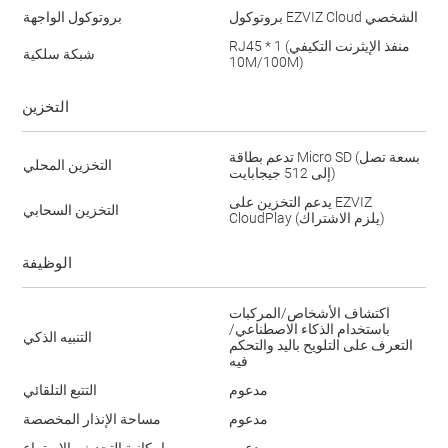
بروتوكول ‎EZVIZ Cloud‎ الشخصي
بروتوكول الواجهة
RJ45 * ‏1 (منفذ الإيثرنت التكيفي
شبكة سلكية
10M/100M)
التخزين
تدعم بطاقة Micro SD (بسعة تصل
التخزين المحلي
إلى 512 جيجابايت)
يدعم التخزين على ‎EZVIZ
التخزين السحابي
CloudPlay‎ (يلزم الاشتراك)
الوظيفة
اكتشاف الأشخاص/المركبات
باستخدام الذكاء الاصطناعي/
التنبيه الذكي
التعرف على التلويح باليد والتحكم
فيه
مدعوم
التتبع التلقائي
مدعوم
مساحة الإنذار المخصصة
مدعوم
إمكانية التحدث والاستماع