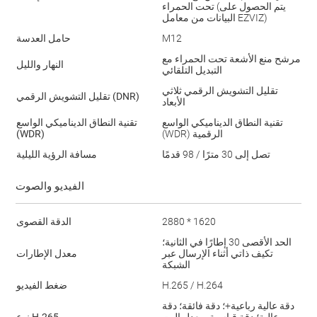
تحت الحمراء (يتم الحصول على
البيانات من معامل EZVIZ)
M12
حامل العدسة
مرشح منع الأشعة تحت الحمراء مع
النهار والليل
التبديل التلقائي
تقليل التشويش الرقمي ثلاثي
تقليل التشويش الرقمي (DNR)
الأبعاد
تقنية النطاق الديناميكي الواسع
تقنية النطاق الديناميكي الواسع
(WDR) الرقمية
(WDR)
تصل إلى 30 مترًا / 98 قدمًا
مسافة الرؤية الليلية
الفيديو والصوت
2880 * 1620
الدقة القصوى
الحد الأقصى 30 إطارًا في الثانية؛
تكيف ذاتي أثناء الإرسال عبر
معدل الإطارات
الشبكة
ضغط الفيديو
دقة عالية رباعية+؛ دقة فائقة؛ دقة
عالية؛ دقة قياسية. معدل البت
نوع H.265