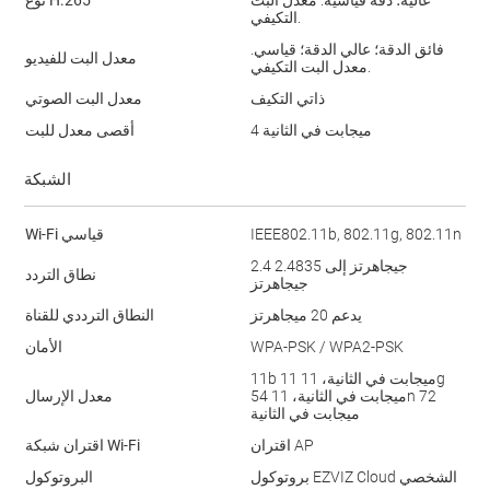
التكيفي.
فائق الدقة؛ عالي الدقة؛ قياسي.
معدل البت للفيديو
معدل البت التكيفي.
ذاتي التكيف
معدل البت الصوتي
4 ميجابت في الثانية
أقصى معدل للبت
الشبكة
‎IEEE802.11b, 802.11g, 802.11n‎
Wi-Fi قياسي
2.4 جيجاهرتز إلى 2.4835
نطاق التردد
جيجاهرتز
يدعم 20 ميجاهرتز
النطاق الترددي للقناة
WPA-PSK / WPA2-PSK
الأمان
11b 11 ميجابت في الثانية، 11g
54 ميجابت في الثانية، 11n 72
معدل الإرسال
ميجابت في الثانية
اقتران AP
اقتران شبكة Wi-Fi
بروتوكول ‎EZVIZ Cloud‎ الشخصي
البروتوكول