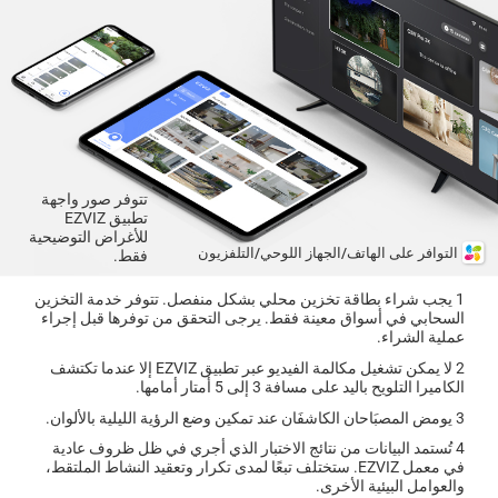
تتوفر صور واجهة
تطبيق EZVIZ
للأغراض التوضيحية
التوافر على الهاتف/الجهاز اللوحي/التلفزيون
فقط.
1 يجب شراء بطاقة تخزين محلي بشكل منفصل. تتوفر خدمة التخزين
السحابي في أسواق معينة فقط. يرجى التحقق من توفرها قبل إجراء
عملية الشراء.
2 لا يمكن تشغيل مكالمة الفيديو عبر تطبيق EZVIZ إلا عندما تكتشف
الكاميرا التلويح باليد على مسافة 3 إلى 5 أمتار أمامها.
3 يومض المصبَاحان الكاشفَان عند تمكين وضع الرؤية الليلية بالألوان.
4 تُستمد البيانات من نتائج الاختبار الذي أجري في ظل ظروف عادية
في معمل EZVIZ. ستختلف تبعًا لمدى تكرار وتعقيد النشاط الملتقط،
والعوامل البيئية الأخرى.