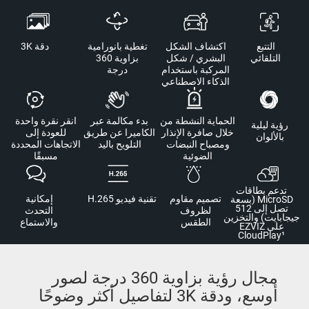
التتبع
اكتشاف الشكل
تغطية بانورامية
دقة 3K
التلقائي
البشري / شكل
بزاوية 360
المركبة باستخدام
درجة
الذكاء الاصطناعي
الحماية النشطة من
بدء مكالمة عبر
انقر نقرة واحدة
رؤية ليلية
خلال صافرة الإنذار
الكاميرا عن طريق
للعودة إلى
بالألوان
ومصباح النبضات
التلويح باليد
الاتجاهات المحددة
الضوئية
مسبقًا
تدعم بطاقات
تصميم مقاوم
تقنية فيديو H.265
إمكانية
MicroSD (بسعة
تصل إلى 512
لظروف
التحدث
جيجابايت) والتخزين
الطقس
والاستماع
على EZVIZ
CloudPlay¹
مجال رؤية بزاوية 360 درجة لصور
أوسع، ودقة 3K لتفاصيل أكثر وضوحًا