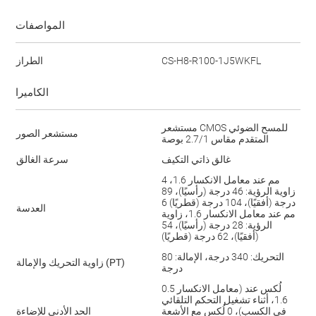
المواصفات
CS-H8-R100-1J5WKFL
الطراز
الكاميرا
مستشعر CMOS للمسح الضوئي
مستشعر الصور
المتقدم مقاس 1‏/2.7 بوصة
غالق ذاتي التكيف
سرعة الغالق
4 مم عند معامل الانكسار 1.6،
زاوية الرؤية: 46 درجة (رأسيًا)، 89
درجة (أفقيًا)، 104 درجة (قطريًا) 6
العدسة
مم عند معامل الانكسار 1.6، زاوية
الرؤية: 28 درجة (رأسيًا)، 54
(أفقيًا)، 62 درجة (قطريًا)
التحريك: 340 درجة، الإمالة: 80
زاوية التحريك والإمالة (PT)
درجة
0.5 لُكس عند (معامل الانكسار
1.6، أثناء تشغيل التحكم التلقائي
في الكسب)، 0 لُكس مع الأشعة
الحد الأدنى للإضاءة