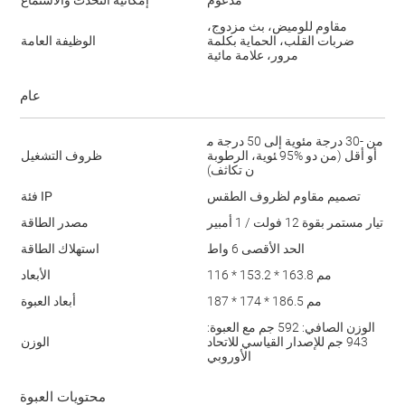
مقاوم للوميض، بث مزدوج،
ضربات القلب، الحماية بكلمة
الوظيفة العامة
مرور، علامة مائية
عام
من -30 درجة مئوية إلى 50 درجة م
ئوية، الرطوبة ‎95%‎ أو أقل (من دو
ظروف التشغيل
ن تكاثف)
تصميم مقاوم لظروف الطقس
فئة IP
تيار مستمر بقوة 12 فولت / 1 أمبير
مصدر الطاقة
الحد الأقصى 6 واط
استهلاك الطاقة
116 * 153.2 * 163.8 مم
الأبعاد
187 * 174 * 186.5 مم
أبعاد العبوة
الوزن الصافي: 592 جم مع العبوة:
943 جم للإصدار القياسي للاتحاد
الوزن
الأوروبي
محتويات العبوة