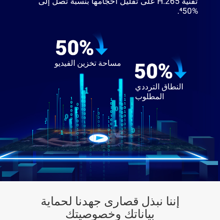
تقنية H.265 على تقليل أحجامها بنسبة تصل إلى
⁴‎50%.
مساحة تخزين الفيديو
النطاق الترددي
المطلوب
إننا نبذل قصارى جهدنا لحماية
بياناتك وخصوصيتك