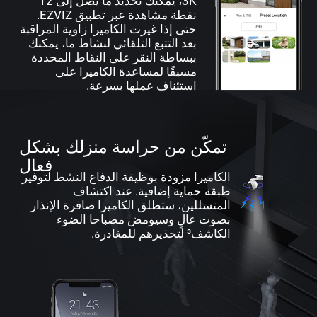
3K، يمكنك تحديد ما يصل إلى 12
نقطة مشاهدة عبر تطبيق EZVIZ.
حتى إذا غيرت الكاميرا زاوية المراقبة
بعد التتبع التلقائي لنشاط ما، يمكنك
ببساطة النقر على النقاط المحددة
مسبقًا لمساعدة الكاميرا على
استئناف عملها بسرعة.
تمكّن من حراسة منزلك بشكل
فعال
الكاميرا مزودة بوظيفة الدفاع النشط لتوفير
طبقة حماية إضافية. عند اكتشاف
المتسللين، ستطلق الكاميرا صافرة الإنذار
بصوت عالٍ وسيومض مصباحا الضوء
الكاشف³ لتحذيرهم للمغادرة.