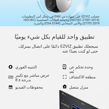
حصلت EZVIZ على شهادة من DNV في مجال أمن المعلومات
(ISO/IEC 27001:2013) وحماية البيانات الشخصية (ISO/IEC
27701:2019) والأمن السحابي (CSA STAR) والمزيد.
تطبيق واحد للقيام بكل شيء يوميًا
سيجعلك تطبيق EZVIZ دائمًا على اتصال بمنزلك،
حتى لو كنت بعيدًا عنه.
وحدة تحكم عن
التنبيه الفوري
بُعد
عرض مباشر مع تكبير
منطقة الاكتشاف
بدرجة ‎8 x‎
منزل متصل
محفوظات الفيديو