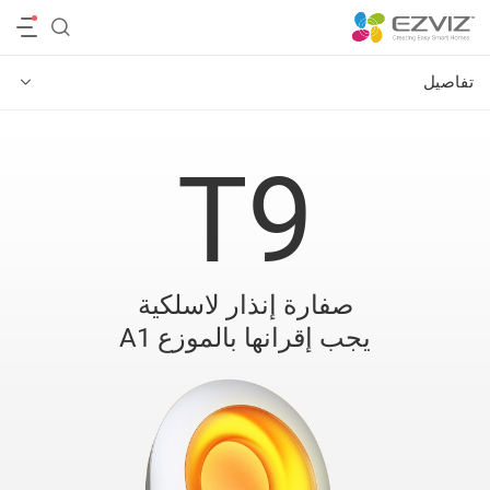
‫عائلة كاميرات 4G والواي فاي‬
تفاصيل
T9
صفارة إنذار لاسلكية
يجب إقرانها بالموزع A1