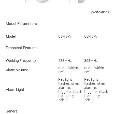
Specifications
Model Parameters
Model
CS-T9-A
CS-T9-A
Technical Features
Working Frequency
433MHz
868MHz
85dB (within
85dB (within
Alarm Volume
3m)
3m)
Red light
Red light
flashes when
flashes when
alarm is
alarm is
Alarm Light
triggered (flash
triggered (flash
frequency
frequency
≥2Hz)
≥2Hz)
General