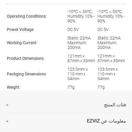
-10ºC ~ 55ºC,
-10ºC ~ 55ºC,
Operating Conditions:
Humidity 10% -
Humidity 10% -
90%
90%
Power Voltage
DC 5V
DC 5V
Static: 22mA
Static: 22mA
Working Current
Maximum:
Maximum:
200mA
200mA
121mm ×
121mm ×
Product Dimensions
67mm × 33mm
67mm × 33mm
123.5mm x
123.5mm x
Packging Dimensions
110 mm x
110 mm x
54mm
54mm
Weight
77g
77g
فئات المنتج
كاميرات الأمن
معلومات عن EZVIZ
المنزلة الذكية
من نحن