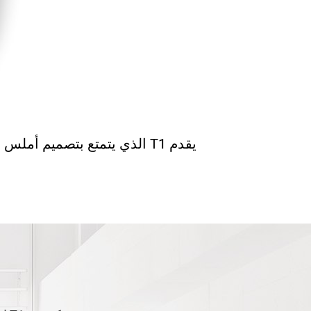
يقدم T1 الذي يتمتع بتصميم أملس صغير الحجم تغطية بزاوية واسعة تبلغ 100 درجة مع بعض التنبيهات الكاذبة للكشف الذكي.