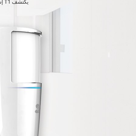
يكتشف T1 إشعاع الأشعة تحت الحمراء المنبعثة من البشر، مما يضمن مستوى أمان أعلى.