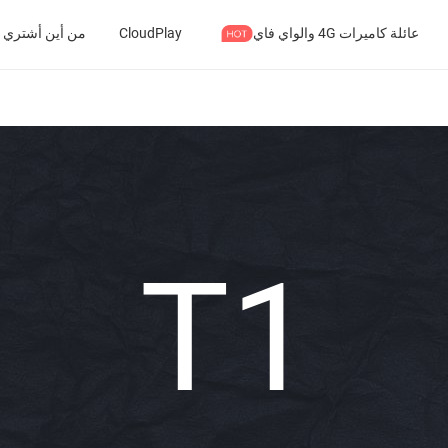
‫عائلة كاميرات 4G والواي فاي‬
CloudPlay
من أين أشتري
T1