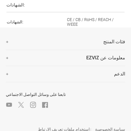
الشهادات:
CE / CB / RoHS / REACH /
الشهادات:
WEEE
فئات المنتج
كاميرات الأمن
معلومات عن EZVIZ
المنزلة الذكية
من نحن
الدعم
اتصل بنا
الأسئلة المتكررة
غرفة الأخبار
تنزيل
Trust Center
تابعنا على وسائل التواصل الاجتماعي
EZVIZ CSR
Gitex 2024
سياسة الخصوصية
استخدام ملفات تعريف الارتباط
|