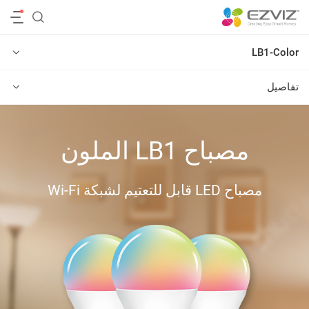
‫عائلة كاميرات 4G والواي فاي‬
LB1-Color
تفاصيل
مصباح LB1 الملون
مصباح LED قابل للتعتيم لشبكة Wi-Fi