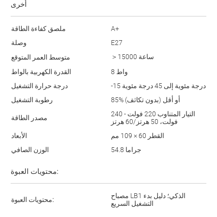
أخرى
A+
ملصق كفاءة الطاقة
E27
وصلة
＞15000 ساعة
متوسط العمر المتوقع
8 واط
القدرة الكهربية بالواط
-15 درجة مئوية إلى 45 درجة مئوية
درجة حرارة التشغيل
‎85% أو أقل (بدون تكاثف)
رطوبة التشغيل
التيار المتناوب 220 فولت - 240
مصدر الطاقة
فولت، 50 هرتز/60 هرتز
القطر 60 × 109 مم
الأبعاد
54.8 جراما
الوزن الصافي
محتويات العبوة:
مصباح LB1 الذكي؛ دليل بدء
محتويات العبوة:
التشغيل السريع